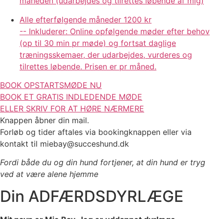
måneden (udarbejdes og tilrettes løbende af mig)
Alle efterfølgende måneder
1200 kr
-- Inkluderer: Online opfølgende møder efter behov
(op til 30 min pr møde) og fortsat daglige
træningsskemaer, der udarbejdes, vurderes og
tilrettes løbende. Prisen er pr måned.
BOOK OPSTARTSMØDE NU
BOOK ET GRATIS INDLEDENDE MØDE
ELLER SKRIV FOR AT HØRE NÆRMERE
Knappen åbner din mail.
Forløb og tider aftales via bookingknappen eller via
kontakt til miebay@succeshund.dk
Fordi både du og din hund fortjener, at din hund er tryg
ved at være alene hjemme
Din ADFÆRDSDYRLÆGE