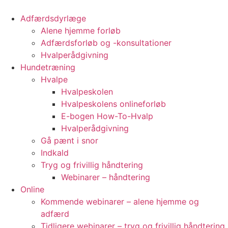
Videre
til
Adfærdsdyrlæge
indhold
Alene hjemme forløb
Adfærdsforløb og -konsultationer
Hvalperådgivning
Hundetræning
Hvalpe
Hvalpeskolen
Hvalpeskolens onlineforløb
E-bogen How-To-Hvalp
Hvalperådgivning
Gå pænt i snor
Indkald
Tryg og frivillig håndtering
Webinarer – håndtering
Online
Kommende webinarer – alene hjemme og
adfærd
Tidligere webinarer – tryg og frivillig håndtering