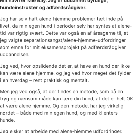
Mit navn er Mie Bay. Jeg er uddannet dyrlæge,
hundeinstruktør og adfærdsrådgiver.
Jeg har selv haft alene-hjemme problemer tæt inde på
livet, da min egen hund i perioder selv har syntes at alene-
tid var rigtig svært. Dette var også en af årsagerne til, at
jeg valgte separationsangst/alene-hjemme-udfordringer
som emne for mit eksamensprojekt på adfærdsrådgiver
uddannelsen.
Jeg ved, hvor opslidende det er, at have en hund der ikke
kan være alene hjemme, og jeg ved hvor meget det fylder
i en hverdag – rent praktisk og mentalt.
Men jeg ved også, at der findes en metode, som på en
tryg og nænsom måde kan lære din hund, at det er helt OK
at være alene hjemme. Og den metode, har jeg virkelig
nørdet – både med min egen hund, og med klienters
hunde.
Jeg elsker at arbejde med alene-hjemme udfordringer.