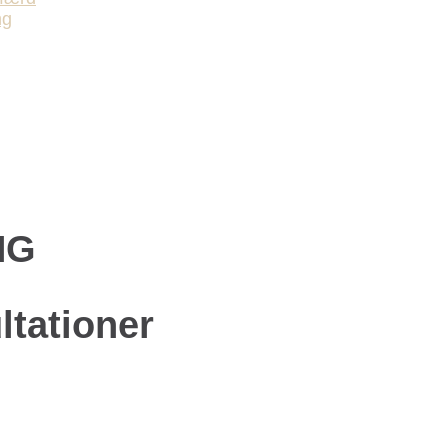
ng
NG
ltationer