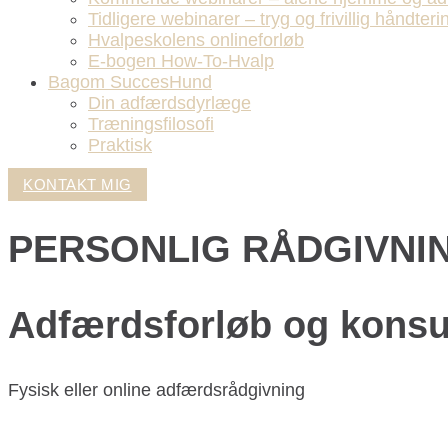
Tidligere webinarer – tryg og frivillig håndteri
Hvalpeskolens onlineforløb
E-bogen How-To-Hvalp
Bagom SuccesHund
Din adfærdsdyrlæge
Træningsfilosofi
Praktisk
KONTAKT MIG
PERSONLIG RÅDGIVNI
Adfærdsforløb og konsu
Fysisk eller online adfærdsrådgivning