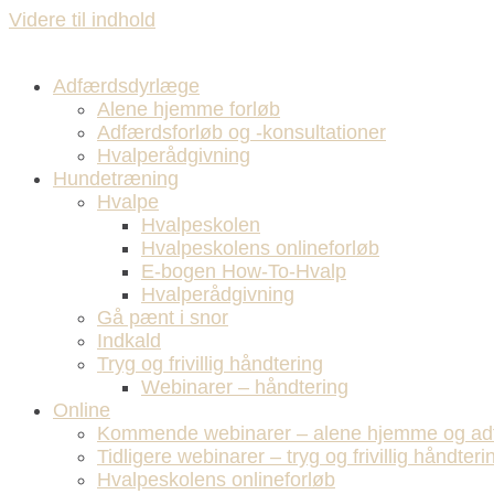
Videre til indhold
Adfærdsdyrlæge
Alene hjemme forløb
Adfærdsforløb og -konsultationer
Hvalperådgivning
Hundetræning
Hvalpe
Hvalpeskolen
Hvalpeskolens onlineforløb
E-bogen How-To-Hvalp
Hvalperådgivning
Gå pænt i snor
Indkald
Tryg og frivillig håndtering
Webinarer – håndtering
Online
Kommende webinarer – alene hjemme og ad
Tidligere webinarer – tryg og frivillig håndteri
Hvalpeskolens onlineforløb