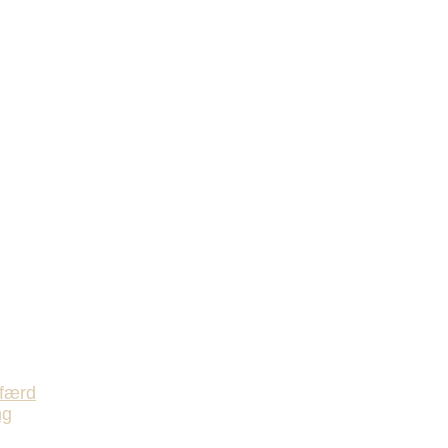
færd
ng