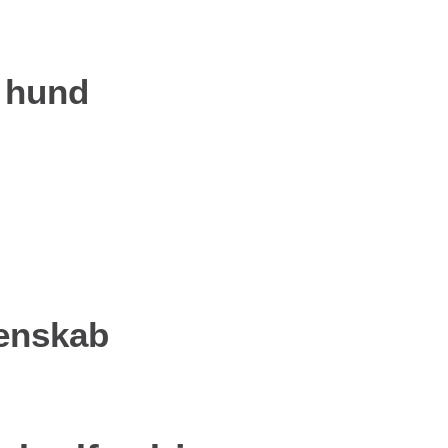
n hund
denskab