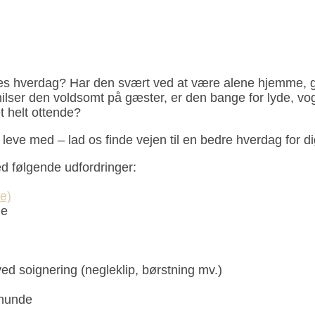
jeres hverdag? Har den svært ved at være alene hjemme, g
hilser den voldsomt på gæster, er den bange for lyde, vo
et helt ottende?
eve med – lad os finde vejen til en bedre hverdag for d
d følgende udfordringer:
e)
de
ved soignering (negleklip, børstning mv.)
 hunde