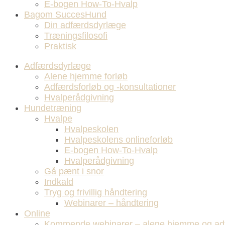
E-bogen How-To-Hvalp
Bagom SuccesHund
Din adfærdsdyrlæge
Træningsfilosofi
Praktisk
Adfærdsdyrlæge
Alene hjemme forløb
Adfærdsforløb og -konsultationer
Hvalperådgivning
Hundetræning
Hvalpe
Hvalpeskolen
Hvalpeskolens onlineforløb
E-bogen How-To-Hvalp
Hvalperådgivning
Gå pænt i snor
Indkald
Tryg og frivillig håndtering
Webinarer – håndtering
Online
Kommende webinarer – alene hjemme og ad