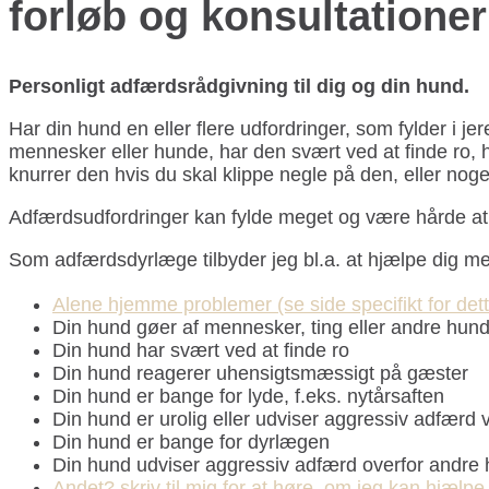
forløb og konsultationer
Personligt adfærdsrådgivning til dig og din hund.
Har din hund en eller flere udfordringer, som fylder i 
mennesker eller hunde, har den svært ved at finde ro, 
knurrer den hvis du skal klippe negle på den, eller nog
Adfærdsudfordringer kan fylde meget og være hårde at l
Som adfærdsdyrlæge tilbyder jeg bl.a. at hjælpe dig me
Alene hjemme problemer (se side specifikt for dett
Din hund gøer af mennesker, ting eller andre hun
Din hund har svært ved at finde ro
Din hund reagerer uhensigtsmæssigt på gæster
Din hund er bange for lyde, f.eks. nytårsaften
Din hund er urolig eller udviser aggressiv adfærd 
Din hund er bange for dyrlægen
Din hund udviser aggressiv adfærd overfor andre
Andet? skriv til mig for at høre, om jeg kan hjælpe