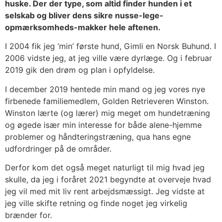
huske. Der der type, som altid finder hunden i et
selskab og bliver dens sikre nusse-lege-
opmærksomheds-makker hele aftenen.
I 2004 fik jeg ‘min’ første hund, Gimli en Norsk Buhund. I
2006 vidste jeg, at jeg ville være dyrlæge. Og i februar
2019 gik den drøm og plan i opfyldelse.
I december 2019 hentede min mand og jeg vores nye
firbenede familiemedlem, Golden Retrieveren Winston.
Winston lærte (og lærer) mig meget om hundetræning
og øgede især min interesse for både alene-hjemme
problemer og håndteringstræning, qua hans egne
udfordringer på de områder.
Derfor kom det også meget naturligt til mig hvad jeg
skulle, da jeg i foråret 2021 begyndte at overveje hvad
jeg vil med mit liv rent arbejdsmæssigt. Jeg vidste at
jeg ville skifte retning og finde noget jeg virkelig
brænder for.