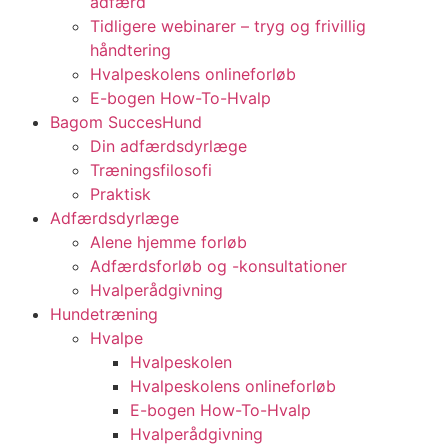
adfærd
Tidligere webinarer – tryg og frivillig
håndtering
Hvalpeskolens onlineforløb
E-bogen How-To-Hvalp
Bagom SuccesHund
Din adfærdsdyrlæge
Træningsfilosofi
Praktisk
Adfærdsdyrlæge
Alene hjemme forløb
Adfærdsforløb og -konsultationer
Hvalperådgivning
Hundetræning
Hvalpe
Hvalpeskolen
Hvalpeskolens onlineforløb
E-bogen How-To-Hvalp
Hvalperådgivning