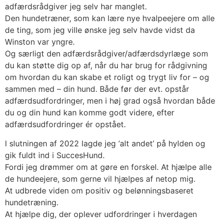
adfærdsrådgiver jeg selv har manglet.
Den hundetræner, som kan lære nye hvalpeejere om alle
de ting, som jeg ville ønske jeg selv havde vidst da
Winston var yngre.
Og særligt den adfærdsrådgiver/adfærdsdyrlæge som
du kan støtte dig op af, når du har brug for rådgivning
om hvordan du kan skabe et roligt og trygt liv for – og
sammen med – din hund. Både før der evt. opstår
adfærdsudfordringer, men i høj grad også hvordan både
du og din hund kan komme godt videre, efter
adfærdsudfordringer ér opstået.
I slutningen af 2022 lagde jeg ‘alt andet’ på hylden og
gik fuldt ind i SuccesHund.
Fordi jeg drømmer om at gøre en forskel. At hjælpe alle
de hundeejere, som gerne vil hjælpes af netop mig.
At udbrede viden om positiv og belønningsbaseret
hundetræning.
At hjælpe dig, der oplever udfordringer i hverdagen